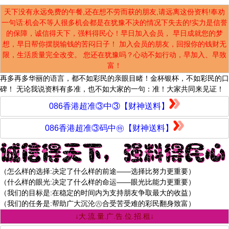
天下没有永远免费的午餐,还在想不劳而获的朋友,请远离这份资料!奉劝
一句话:机会不等人很多机会都是在犹豫不决的情况下失去的!实力是信誉
的保障，诚信得天下，强料得民心！早日加入会员， 早日成就您的梦
想，早日帮你摆脱输钱的苦闷日子！ 加入会员的朋友，回报你的钱财无
限，生活质量完全改变。 您还在犹豫吗？心动不如行动，早加入、早致
富！
再多再多华丽的语言，都不如彩民的亲眼目睹！金杯银杯，不如彩民的口
碑！ 无论我说资料有多准，也不如大家的一句：准！大家共同来见证！
086香港超准③中③【财神送料】
086香港超准③码中㊕【财神送料】
（怎么样的选择:决定了什么样的前途——选择比努力更重要）
（什么样的眼光:决定了什么样的命运——眼光比能力更重要）
（我们的目标是:在稳定的时间内为支持朋友争取最大的收益）
（我们的任务是:帮助广大沉沦㊅合受苦受难的彩民翻身致富）
↓大.流.量.广.告.位.招.租↓