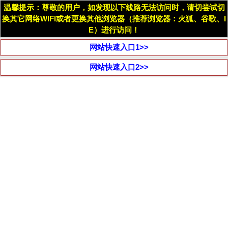
温馨提示：尊敬的用户，如发现以下线路无法访问时，请切尝试切
换其它网络WIFI或者更换其他浏览器（推荐浏览器：火狐、谷歌、I
E）进行访问！
网站快速入口1>>
网站快速入口2>>